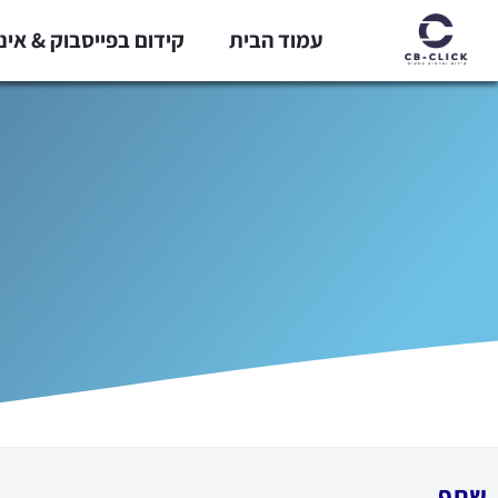
ילוג
עמוד הבית
קידום בפייסבוק & אי
תוכן
שתף