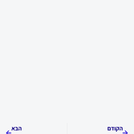
קודם
הבא
הקודם
הבא