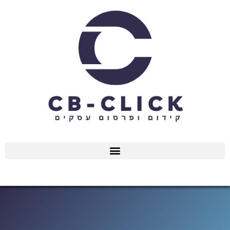
ילוג
תוכן