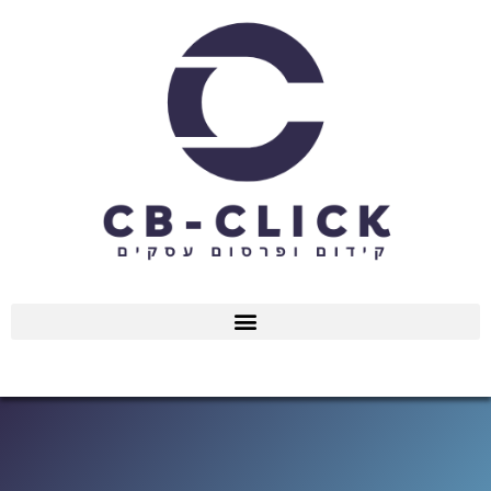
ילוג
תוכן