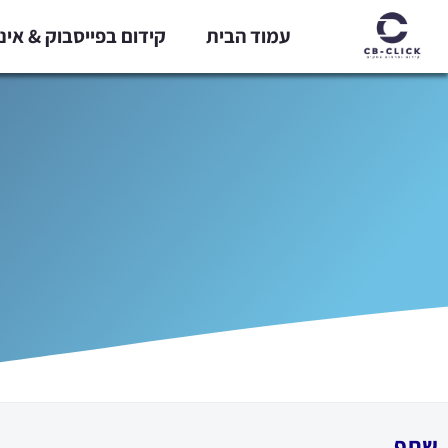
ילוג
עמוד הבית
קידום בפייסבוק & אי
תוכן
שתף