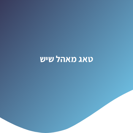
טאג מאהל שיש