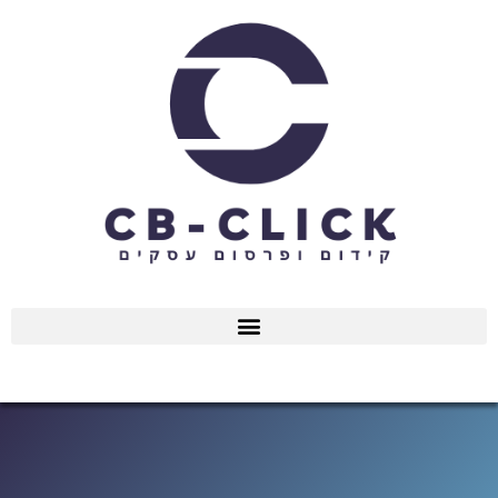
ילוג
תוכן