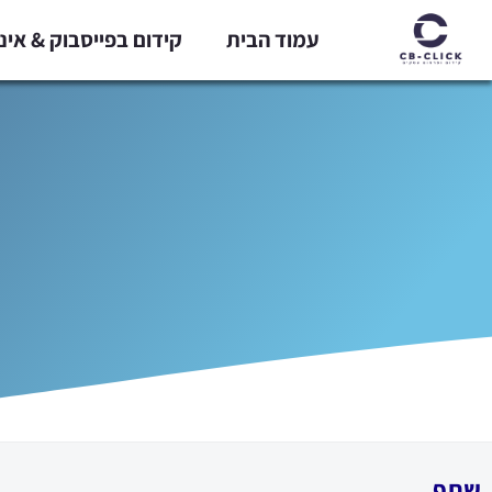
ילוג
עמוד הבית
קידום בפייסבוק & אי
תוכן
שתף