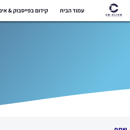
ילוג
עמוד הבית
קידום בפייסבוק & אי
תוכן
שתף