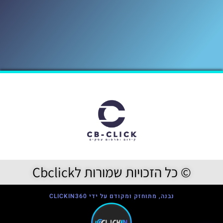
© כל הזכויות שמורות לCbclick
נבנה, מתוחזק ומקודם על ידי CLICKIN360