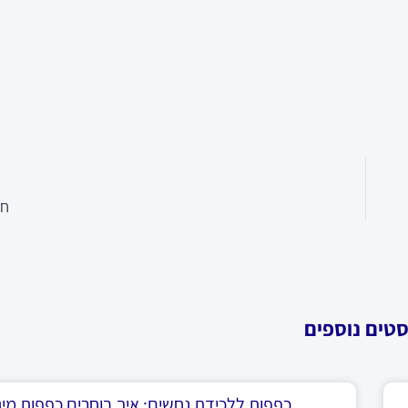
חב
סטים נוספים
כפפות ללכידת נחשים: איך בוחרים כפפות מיגו