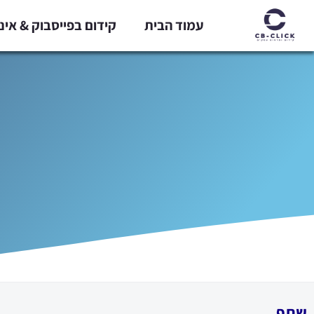
ילוג
עמוד הבית
קידום בפייסבוק & אי
תוכן
שתף