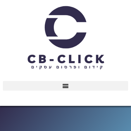
ילוג
תוכן